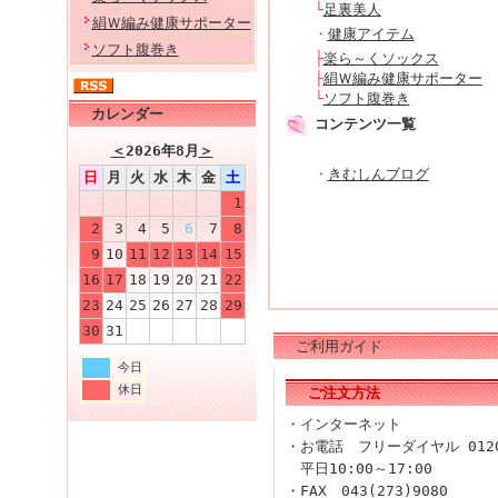
└
足裏美人
絹Ｗ編み健康サポーター
・
健康アイテム
ソフト腹巻き
├
楽ら～くソックス
├
絹Ｗ編み健康サポーター
└
ソフト腹巻き
カレンダー
コンテンツ一覧
＜
2026年8月
＞
・
きむしんブログ
日
月
火
水
木
金
土
1
2
3
4
5
6
7
8
9
10
11
12
13
14
15
16
17
18
19
20
21
22
23
24
25
26
27
28
29
30
31
ご利用ガイド
今日
休日
ご注文方法
・インターネット
・お電話 フリーダイヤル 0120-
平日10:00～17:00
・FAX 043(273)9080