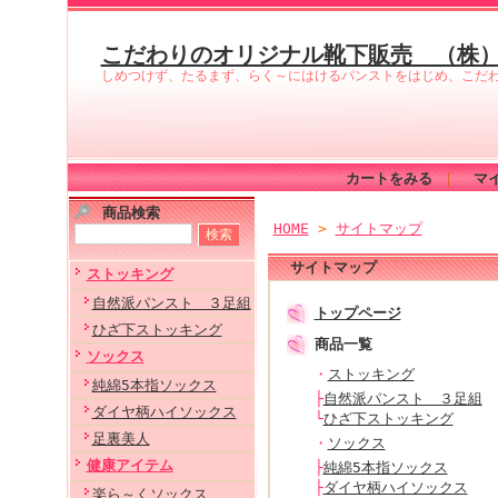
こだわりのオリジナル靴下販売 （株
しめつけず、たるまず、らく～にはけるパンストをはじめ、こだ
カートをみる
｜
マ
商品検索
HOME
>
サイトマップ
サイトマップ
ストッキング
自然派パンスト ３足組
トップページ
ひざ下ストッキング
商品一覧
ソックス
・
ストッキング
純綿5本指ソックス
├
自然派パンスト ３足組
ダイヤ柄ハイソックス
└
ひざ下ストッキング
足裏美人
・
ソックス
健康アイテム
├
純綿5本指ソックス
├
ダイヤ柄ハイソックス
楽ら～くソックス