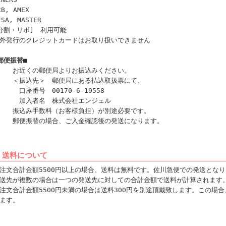
CB, AMEX
ISA, MASTER
分割・リボ] 利用可能
外発行のクレジットカードはお取り扱いできません
郵便振替■
お近くの郵便局よりお振込みください。
＜振込先＞ 郵便局にある払込取扱票にて、
座番号 00170-6-19558
加入者名 株式会社エンジェル
振込み手数料（お客様負担）が別途必要です。
郵便振替の場合、ご入金確認後の発送になります。
 送料について
注文合計金額5500円以上の場合、送料は無料です。佐川急便での発送とな
送先が複数の場合は一つの発送先に対しての合計金額で送料が計算されます
注文合計金額5500円未満の場合は送料300円を別途頂戴致します。この場
ます。