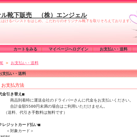
ナル靴下販売 （株）エンジェル
にはけるパンストをはじめ、こだわりのオリジナル靴下を取りそろえております。
カートをみる
｜
マイページへログイン
｜
お支払い・送料
｜
ME
>
お支払い・送料
お支払い・送料
 お支払方法
代金引き替え■
商品到着時に運送会社のドライバーさんに代金をお支払いください。
合計金額5500円未満の場合はご利用いただけません。
（送料、代引き手数料は無料です）
クレジットカード払い■
＜対象カード＞
INERS