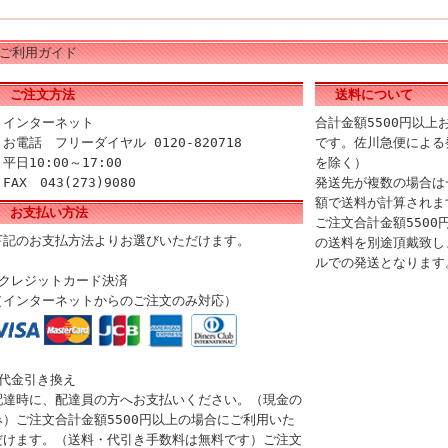
ご利用ガイド
ご注文方法
送料について
・インターネット
合計金額5500円以
・お電話 フリーダイヤル 0120-820718
です。佐川急便による
平日10:00～17:00
を除く）
FAX 043(273)9080
発送先が複数の場合は
額で送料が計算されま
お支払い方法
ご注文合計金額5500
下記のお支払方法よりお選びいただけます。
の送料を別途頂戴致し
ルでの発送となります
■クレジットカード決済
（インターネットからのご注文のみ対応）
■代金引き換え
配達時に、配達員の方へお支払いください。（現金の
み）ご注文合計金額5500円以上の場合にご利用いた
だけます。（送料・代引き手数料は無料です）ご注文