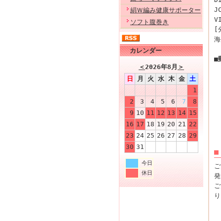
J
絹Ｗ編み健康サポーター
V
ソフト腹巻き
[
海
カレンダー
■
＜
2026年8月
＞
日
月
火
水
木
金
土
口
1
2
3
4
5
6
7
8
9
10
11
12
13
14
15
16
17
18
19
20
21
22
23
24
25
26
27
28
29
30
31
■
今日
ご
休日
発
ご
り