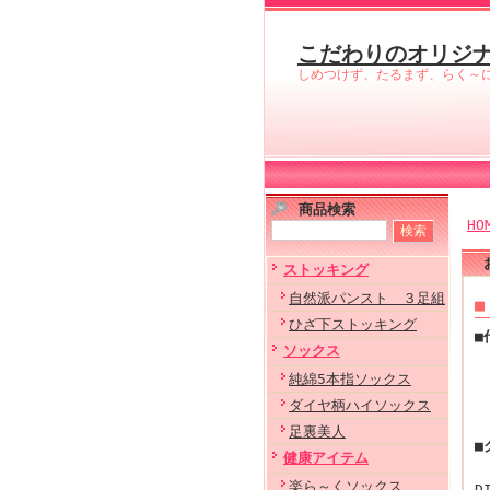
こだわりのオリジ
しめつけず、たるまず、らく～
商品検索
HO
ストッキング
自然派パンスト ３足組
■
ひざ下ストッキング
■
ソックス
純綿5本指ソックス
ダイヤ柄ハイソックス
足裏美人
■
健康アイテム
楽ら～くソックス
D