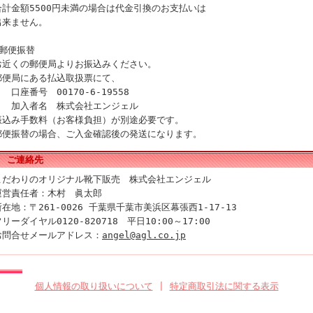
合計金額5500円未満の場合は代金引換のお支払いは
出来ません。
■郵便振替
お近くの郵便局よりお振込みください。
郵便局にある払込取扱票にて、
口座番号 00170-6-19558
加入者名 株式会社エンジェル
振込み手数料（お客様負担）が別途必要です。
郵便振替の場合、ご入金確認後の発送になります。
ご連絡先
こだわりのオリジナル靴下販売 株式会社エンジェル
運営責任者：木村 眞太郎
所在地：〒261-0026 千葉県千葉市美浜区幕張西1-17-13
リーダイヤル0120‐820718 平日10:00～17:00
お問合せメールアドレス：
angel@agl.co.jp
個人情報の取り扱いについて
|
特定商取引法に関する表示