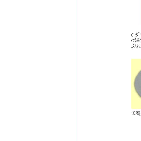
○
○
ぶ
※