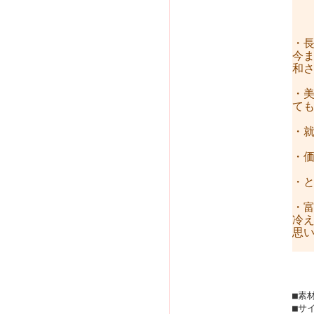
・
今
和さ
・
ても
・
・
・
・
冷
思い
■素
■サ