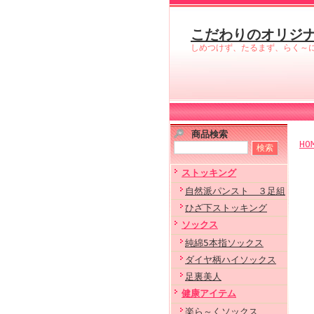
こだわりのオリジ
しめつけず、たるまず、らく～
商品検索
HO
ストッキング
自然派パンスト ３足組
ひざ下ストッキング
ソックス
純綿5本指ソックス
ダイヤ柄ハイソックス
足裏美人
健康アイテム
楽ら～くソックス