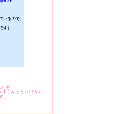
●○●
ているので、
です）
った方
つけてみようと思う方
す。