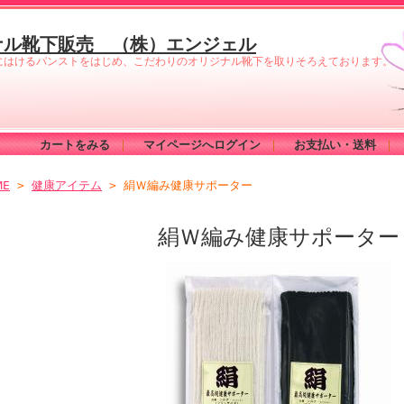
ナル靴下販売 （株）エンジェル
にはけるパンストをはじめ、こだわりのオリジナル靴下を取りそろえております。
カートをみる
｜
マイページへログイン
｜
お支払い・送料
｜
ME
>
健康アイテム
> 絹Ｗ編み健康サポーター
絹Ｗ編み健康サポーター