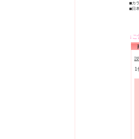
■カ
■日
↓
1