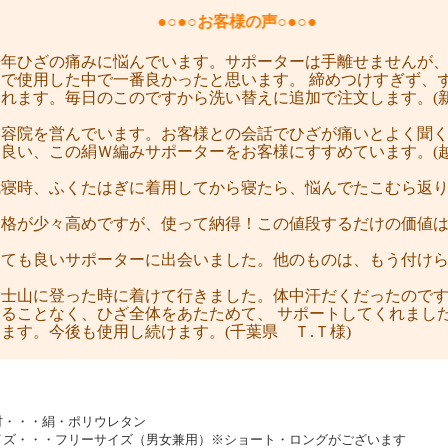
●○●○お客様の声○●○●
長年ひざの痛みに悩んでいます。サポーターは手離せませんが
まで使用した中で一番良かったと思います。 締めつけすぎず、
れます。毎日のこのですから洗い替えに追加で注文します。(新
美容院を営んでいます。お客様との会話でひざが痛いとよく聞
良い、この絹Ｗ編みサポーターをお客様にすすめています。(越
就寝時、ふくたはぎに着用してから寝たら、悩んでたこむら返
(兵庫県 Ｓ.
価格が少々高めですが、使って納得！この値段するだけの価値
(奈良県 Ｎ.
とても良いサポーターに出会いました。他のものは、もう付け
(茨城県 Ｏ.
富士山に登った時に着けて行きました。体中汗だくだったので
えることなく、ひざ全体をあたためて、 サポートしてくれまし
ます。今後も使用し続けます。(千葉県 Ｔ.Ｔ様)
材・・・絹・ポリウレタン
イズ・・・フリーサイズ（男女兼用）※ショート・ロングがございます