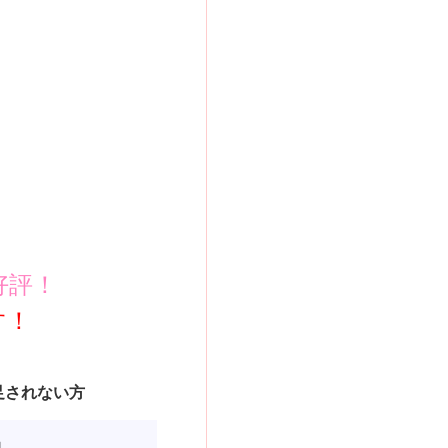
好評！
す！
足されない方