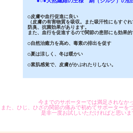
●○●天然繊維の王様 絹（シルク）の効果
○皮膚や血行促進に良い
（皮膚の有害物質を吸収。また吸汗性にもすぐれ
防臭、抗菌効果があります。
また、血行を促進するので関節の患部にも効果的
○自然治癒力を高め、毒素の排出を促す
○夏は涼しく、冬は暖かい
○素肌感覚で、皮膚がかぶれたりしない。
今までのサポーターでは満足されなか
また、ひじ、ひざの関節の痛みで初めてサポーターを
是非一度お試しいただければと思いま