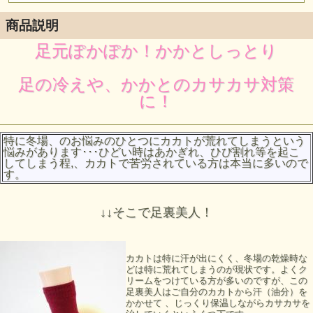
商品説明
足元ぽかぽか！かかとしっとり
足の冷えや、かかとのカサカサ対策
に！
特に冬場、のお悩みのひとつにカカトが荒れてしまうという
悩みがあります･･･ひどい時はあかぎれ、ひび割れ等を起こ
してしまう程,、カカトで苦労されている方は本当に多いので
す。
↓↓そこで足裏美人！
カカトは特に汗が出にくく、冬場の乾燥時な
どは特に荒れてしまうのが現状です。よくク
リームをつけている方が多いのですが、この
足裏美人はご自分のカカトから汗（油分）を
かかせて 、じっくり保温しながらカサカサを