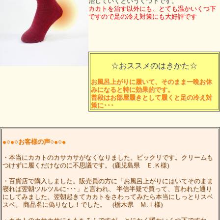
治していくというくつ下です。
カカトを治す以外にも、とても温かいくつ下
ですので足の冷え対策にも大好評です
☆おススメのはきかた☆
お風呂上がりに履いて、そのまま一晩お休
みになると特に効果的です。
普段はお部屋履きとして履くと足の冷え対
策に･･･
●○●○お客様の声○●○●
・本当にカカトのカサカサがなくなりました。ビックリです。クリームも
つけずに履くだけなのに不思議です。 (鹿児島県 Ｅ.Ｋ様)
・百貨店で購入しました。販売員の方に「お風呂上がりにはいてそのまま
寝れば翌朝ツルツルに･･･」と言われ、 半信半疑で買って、言われた通り
にしてみました。翌朝起きてカカトをさわってみたら本当にしっとりスベ
スベ。 商品名に偽りなし！でした。 (栃木県 Ｍ.Ｉ様)