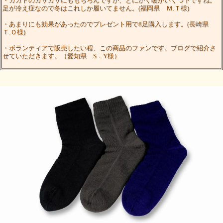
・カカトのカサカサにももちろんですが、とにかく暖かいくつ下ですね。
足が冷え症なので冬はこれしか履いてません。(福岡県 Ｍ.Ｔ様)
・あまりにも効果があったのでプレゼント用で8足購入します。(長崎県
Ｔ.Ｏ様)
・ボランティアで販売したい程、この商品のファンです。ブログで紹介さ
せていただきます。（愛知県 S．Y様）